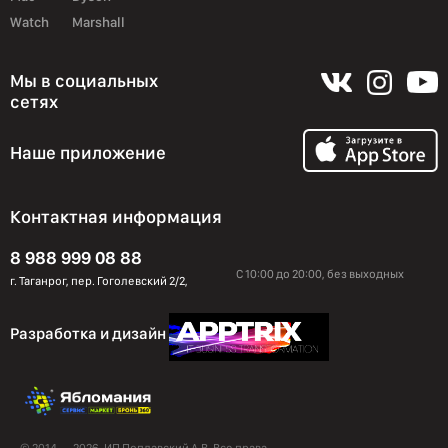
Watch
Marshall
Мы в социальных
сетях
Наше приложение
Контактная информация
8 988 999 08 88
С 10:00 до 20:00, без выходных
г. Таганрог, пер. Гоголевский 2/2,
Разработка и дизайн
© 2014 — 2026. ИП Поплавский А.В. Все права