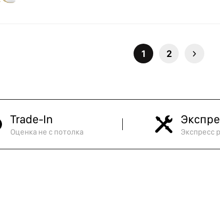
1
2
Trade-In
Экспре
Оценка не с потолка
Экспресс 