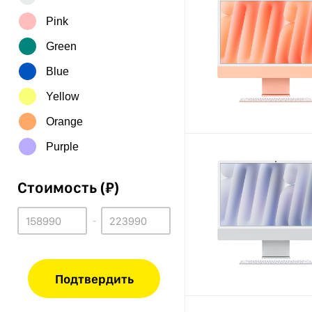
Pink
Green
Blue
Yellow
Orange
Purple
Стоимость (₽)
-