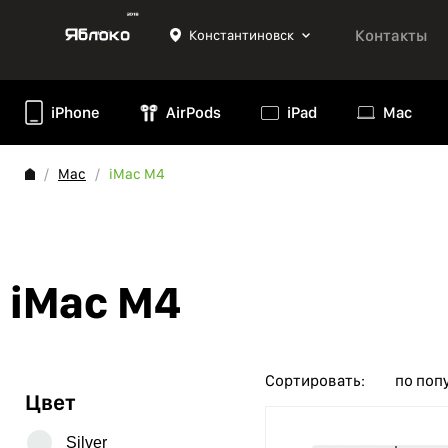
Контакты
Константиновск
iPhone
AirPods
iPad
Mac
Mac
iMac М4
iMac М4
Сортировать:
по поп
Цвет
Silver