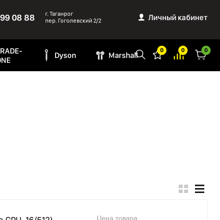
г. Таганрог
999 08 88
Личный кабинет
пер. Гоголевский 2/2
TRADE-
0
0
0
Dyson
Marshall
ONE
Цена товара
e GPU, 16/512)