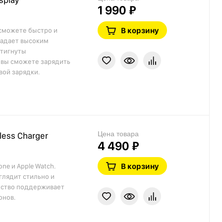
1 990 ₽
В корзину
 сможете быстро и
ладает высоким
стигнуты
 вы сможете зарядить
вой зарядки.
Цена товара
less Charger
4 490 ₽
В корзину
e и Apple Watch.
глядит стильно и
ойство поддерживает
онов.