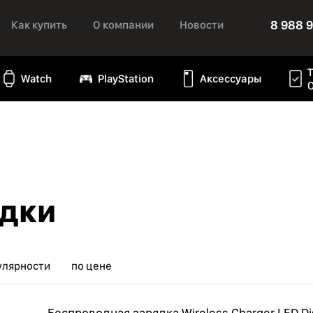
8 988 
Как купить
О компании
Новости
Watch
PlayStation
Аксессуары
ядки
улярности
по цене
Беспроводная зарядка Wireless Charger LED Di