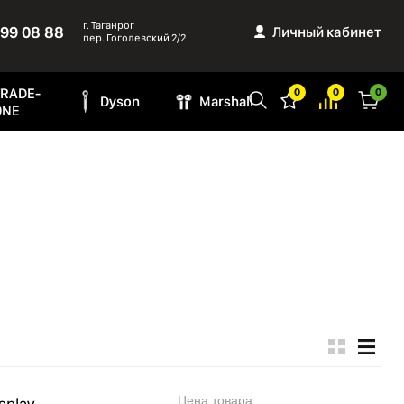
г. Таганрог
999 08 88
Личный кабинет
пер. Гоголевский 2/2
TRADE-
0
0
0
Dyson
Marshall
ONE
Цена товара
splay