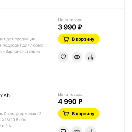
Цена товара
3 990 ₽
В корзину
дит для продукции
кже подходит для любых
ки Зарядная станция
Цена товара
 mAh
4 990 ₽
В корзину
в. Он поддерживает 2
й 18/20 Вт Он
 и 3 А