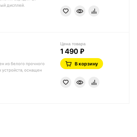
ый дисплей.
Цена товара
1 490 ₽
В корзину
н из белого прочного
 устройств, оснащен