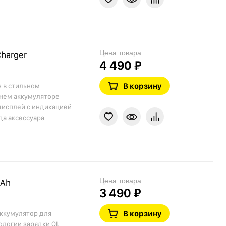
Цена товара
Charger
4 490 ₽
В корзину
н в стильном
шнем аккумуляторе
дисплей с индикацией
да аксессуара
Цена товара
mAh
3 490 ₽
В корзину
аккумулятор для
логии зарядки QI.