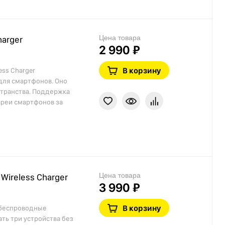
Цена товара
harger
2 990 ₽
В корзину
ess Charger
для смартфонов. Оно
странства. Поддержка
ареи смартфонов за
Цена товара
Wireless Charger
3 990 ₽
В корзину
 беспроводные
ть три устройства без