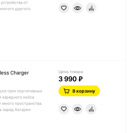
 устройства от
многого другого.
Цена товара
less Charger
3 990 ₽
В корзину
для трех портативных
и зарядного кейса
т много пространства.
ь заряд батареи